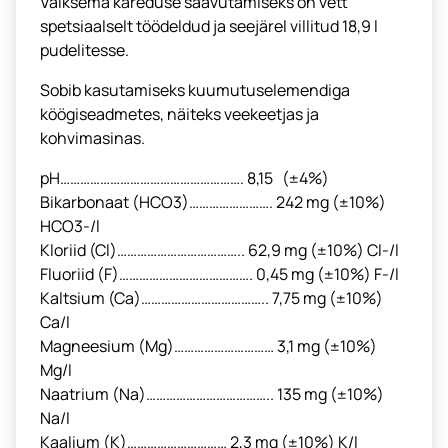
Väiksema kareduse saavutamiseks on vett
spetsiaalselt töödeldud ja seejärel villitud 18,9 l
pudelitesse.
Sobib kasutamiseks kuumutuselemendiga
köögiseadmetes, näiteks veekeetjas ja
kohvimasinas.
pH………………………………………………. 8,15 (±4%)
Bikarbonaat (HCO3)……………………. 242 mg (±10%)
HCO3-/l
Kloriid (Cl)……………………………….. 62,9 mg (±10%) Cl-/l
Fluoriid (F)…………………………………. 0,45 mg (±10%) F-/l
Kaltsium (Ca)……………………………….. 7,75 mg (±10%)
Ca/l
Magneesium (Mg)………………………… 3,1 mg (±10%)
Mg/l
Naatrium (Na)……………………………….. 135 mg (±10%)
Na/l
Kaalium (K)………………………… 2,3 mg (±10%) K/l