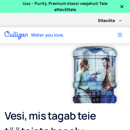
×
Uus – Purity, Premium klassi veejahuti Teie
ettevõttele
Ettevõte
Vesi, mis tagab teie