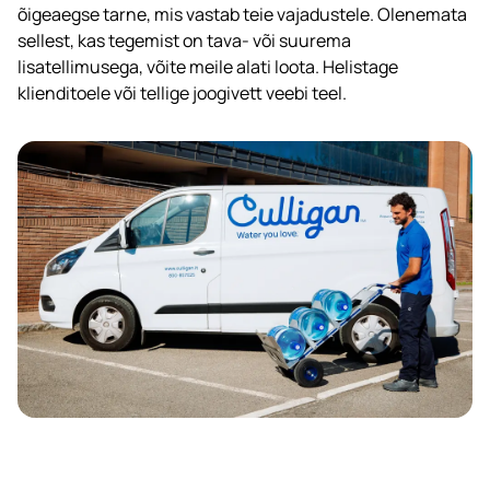
õigeaegse tarne, mis vastab teie vajadustele. Olenemata
sellest, kas tegemist on tava- või suurema
lisatellimusega, võite meile alati loota. Helistage
klienditoele või tellige joogivett veebi teel.