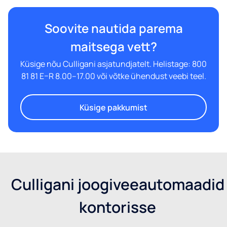
Soovite nautida parema
maitsega vett?
Küsige nõu Culligani asjatundjatelt. Helistage: 800
81 81 E–R 8.00–17.00 või võtke ühendust veebi teel.
Küsige pakkumist
Culligani joogiveeautomaadid
kontorisse