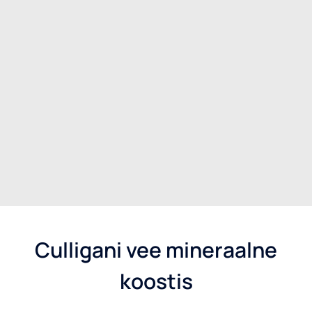
Joogivesi
Uuri lähemalt
Culligani vee mineraalne
koostis