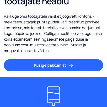
töötajate heaolu
Pakkuge oma töötajatele värsket joogivett kontoris –
meie teenus tagab puhta pudeli- ja filtreeritud joogivee
kontorisse, mis toetab tervislikke veejoomise harjumusi
kogu tööpäeva jooksul. Culligan hoolitseb vee regulaalse
kohaletoimetamise ning seadmete paigalduse ja
hoolduse eest, muutes vee tarbimise lihtsaks ja
mugavaks igas ettevõttes.
Küsige pakkumist