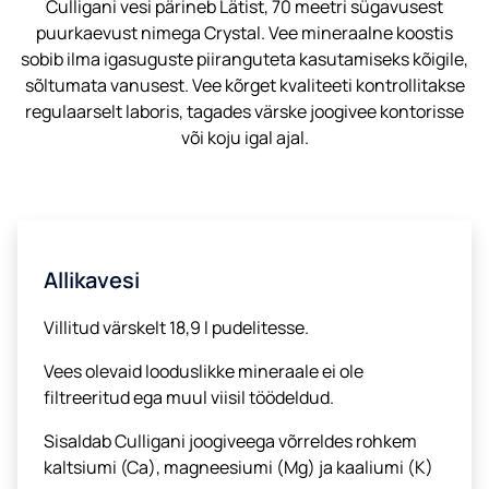
Culligani vesi pärineb Lätist, 70 meetri sügavusest
puurkaevust nimega Crystal. Vee mineraalne koostis
sobib ilma igasuguste piiranguteta kasutamiseks kõigile,
sõltumata vanusest. Vee kõrget kvaliteeti kontrollitakse
regulaarselt laboris, tagades värske joogivee kontorisse
või koju igal ajal.
Allikavesi
Villitud värskelt 18,9 l pudelitesse.
Vees olevaid looduslikke mineraale ei ole
filtreeritud ega muul viisil töödeldud.
Sisaldab Culligani joogiveega võrreldes rohkem
kaltsiumi (Ca), magneesiumi (Mg) ja kaaliumi (K)