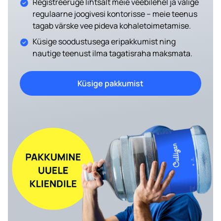
Registreeruge lihtsalt meie veebilehel ja valige
regulaarne joogivesi kontorisse – meie teenus
tagab värske vee pideva kohaletoimetamise.
Küsige soodustusega eripakkumist ning
nautige teenust ilma tagatisraha maksmata.
Küsige pakkumist