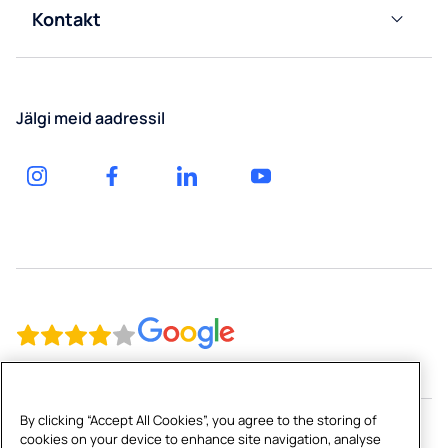
Veepumbad
Kontakt
Gaseeritud
vee
Teenus
Pudelivee
automaadid
tarnimine
Tarvikud
Küsi
veemahutitele
Jälgi meid aadressil
hinnapakkumist
Iseteenindus
By clicking “Accept All Cookies”, you agree to the storing of
Copyright © 2026 Culligan Estonia OU
cookies on your device to enhance site navigation, analyse