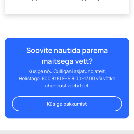
Soovite nautida parema
maitsega vett?
Küsige nõu Culligani asjatundjatelt.
Helistage: 800 81 81 E–R 8.00–17.00 või võtke
ühendust veebi teel.
Küsige pakkumist