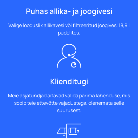
Puhas allika- ja joogivesi
Valige looduslik allikavesi või filtreeritud joogivesi 18,9 l
pudelites.
Klienditugi
Meie asjatundjad aitavad valida parima lahenduse, mis
sobib teie ettevõtte vajadustega, olenemata selle
suurusest.