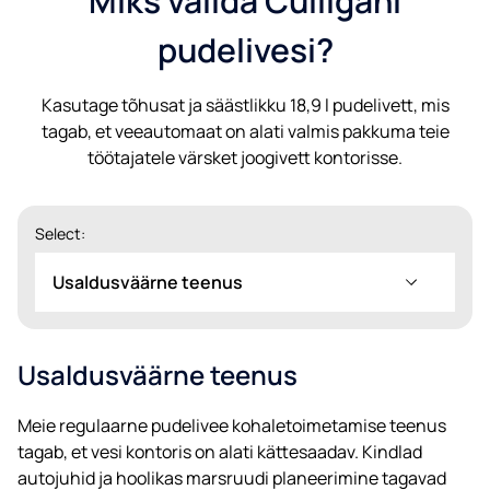
Miks valida Culligani
pudelivesi?
Kasutage tõhusat ja säästlikku 18,9 l pudelivett, mis
tagab, et veeautomaat on alati valmis pakkuma teie
töötajatele värsket joogivett kontorisse.
Select:
Usaldusväärne teenus
Usaldusväärne teenus
Meie regulaarne pudelivee kohaletoimetamise teenus
tagab, et vesi kontoris on alati kättesaadav. Kindlad
autojuhid ja hoolikas marsruudi planeerimine tagavad