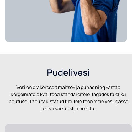
Pudelivesi
Vesi on erakordselt maitsev ja puhas ning vastab
kõrgeimatele kvaliteedistandarditele, tagades täieliku
ohutuse. Tänu täiustatud filtritele toob meie vesi igasse
päeva värskust ja heaolu.
(opens in new tab)