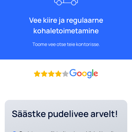
Vee kiire ja regulaarne
kohaletoimetamine
Toome vee otse teie kontorisse.
Säästke pudelivee arvelt!