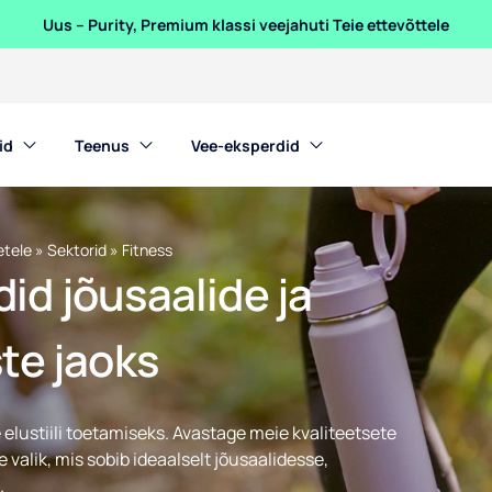
Uus – Purity, Premium klassi veejahuti Teie ettevõttele
id
Teenus
Vee-eksperdid
etele
»
Sektorid
»
Fitness
d jõusaalide ja
te jaoks
elustiili toetamiseks. Avastage meie kvaliteetsete
valik, mis sobib ideaalselt jõusaalidesse,
.