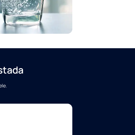
e andmeid salvestada ja töödelda
ustele.
ulgas e-kirju) Edeni toodete
ustada
ele.