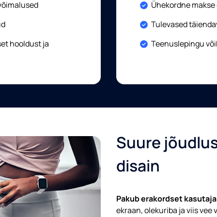
Included:
võimalused
Ühekordne makse o
Included:
ud
Tulevased täienda
Included:
et hooldust ja
Teenuslepingu võib
Suure jõudlus
disain
Pakub erakordset kasutaj
ekraan, olekuriba ja viis ve