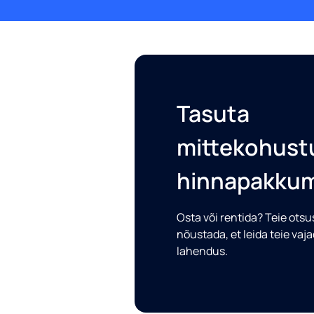
Tasuta
mittekohustu
hinnapakku
Osta või rentida? Teie ots
nõustada, et leida teie vaj
lahendus.