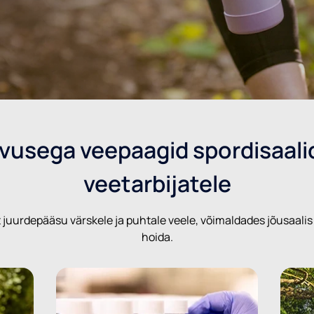
usega veepaagid spordisaalide
veetarbijatele
 juurdepääsu värskele ja puhtale veele, võimaldades jõusaalis k
hoida.