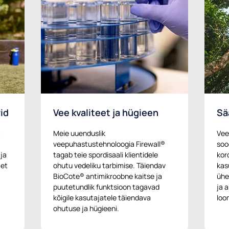
id
Vee kvaliteet ja hügieen
Sä
t
Meie uuenduslik
Vee
veepuhastustehnoloogia Firewall®
soo
ja
tagab teie spordisaali klientidele
kor
 et
ohutu vedeliku tarbimise. Täiendav
kas
BioCote® antimikroobne kaitse ja
ühe
puutetundlik funktsioon tagavad
ja 
kõigile kasutajatele täiendava
loo
ohutuse ja hügieeni.