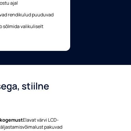
stu ajal
vad rendikulud puuduvad
 sõlmida valikuliselt
ega, stiilne
akogemust
Elavat värvi LCD-
e väljastamisvõimalust pakuvad