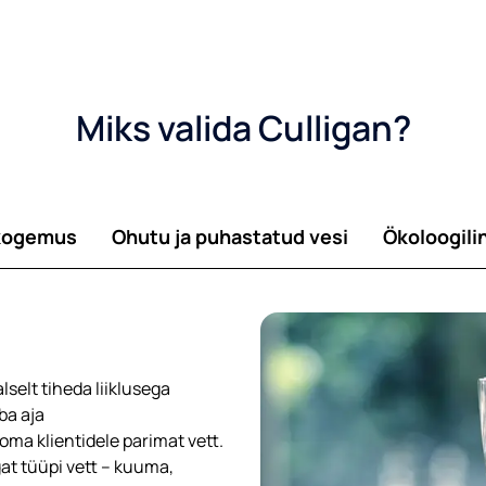
Miks valida Culligan?
skogemus
Ohutu ja puhastatud vesi
Ökoloogili
Ettevõtte nimi*
Pos
selt tiheda liiklusega
ba aja
E-post
Tel
ma klientidele parimat vett.
gat tüüpi vett – kuuma,