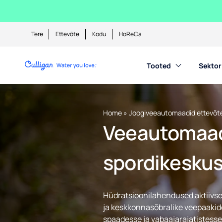
Tere
Ettevõte
Kodu
HoReCa
Tooted
Sektor
Home
»
Joogiveeautomaadid ettevõt
Veeautomaadi
spordikeskus
Hüdratsioonilahendused aktiivse 
ja keskkonnasõbralike veepaakide 
spaadesse ja vabaajarajatistesse