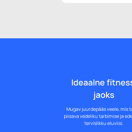
Ideaalne fitnes
jaoks
Mugav juurdepääs veele, mis 
piisava vedeliku tarbimise ja e
tervislikku eluviisi.