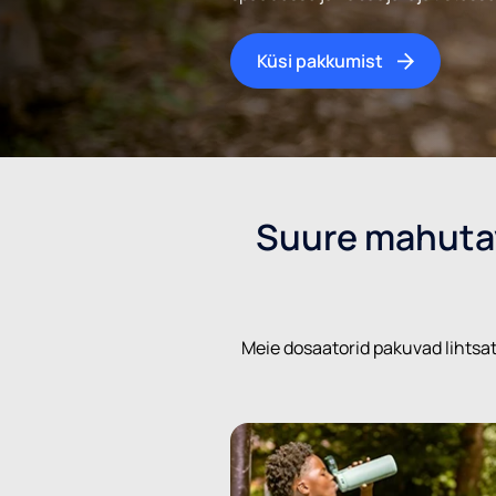
Küsi pakkumist
Suure mahutav
Meie dosaatorid pakuvad lihtsat