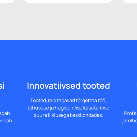
si
Innovatiivsed tooted
Tooted, mis tagavad tõrgeteta töö,
tõhususe ja hügieenilise kasutamise
tagab
Profe
suure liiklusega keskkondades.
dendab
järelh