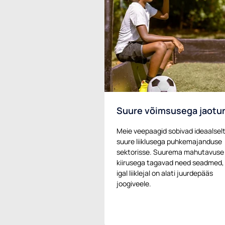
Suure võimsusega jaotur
Meie veepaagid sobivad ideaalsel
suure liiklusega puhkemajanduse
sektorisse. Suurema mahutavuse 
kiirusega tagavad need seadmed,
igal liiklejal on alati juurdepääs
joogiveele.