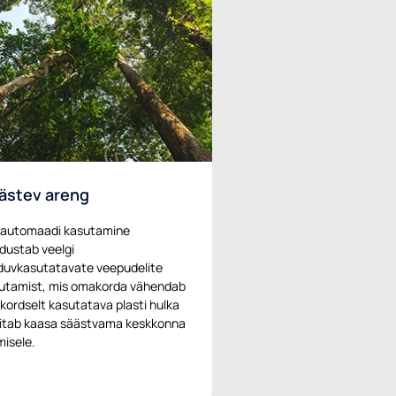
ästev areng
automaadi kasutamine
dustab veelgi
duvkasutatavate veepudelite
utamist, mis omakorda vähendab
kordselt kasutatava plasti hulka
aitab kaasa säästvama keskkonna
misele.