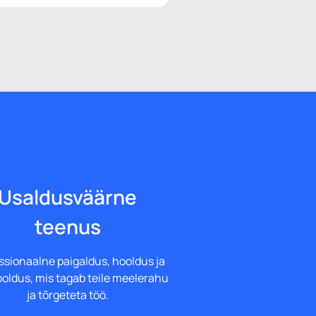
Usaldusväärne
teenus
ssionaalne paigaldus, hooldus ja
ooldus, mis tagab teile meelerahu
ja tõrgeteta töö.