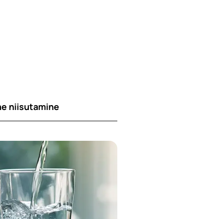
ne niisutamine
tiindeks*
efon