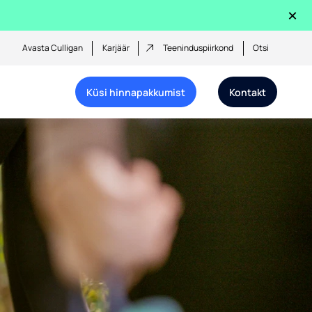
×
Avasta Culligan
Karjäär
Teeninduspiirkond
Otsi
Küsi hinnapakkumist
Kontakt