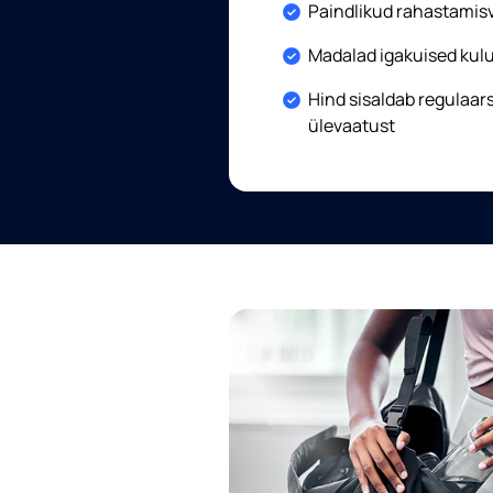
Included:
Paindlikud rahastamis
Included:
Madalad igakuised kul
Included:
Hind sisaldab regulaars
ülevaatust