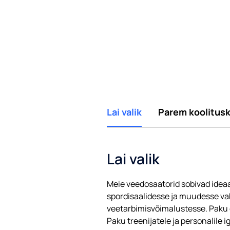
Lai valik
Parem koolitu
Lai valik
Meie veedosaatorid sobivad ideaal
spordisaalidesse ja muudesse va
veetarbimisvõimalustesse. Paku o
Paku treenijatele ja personalile i