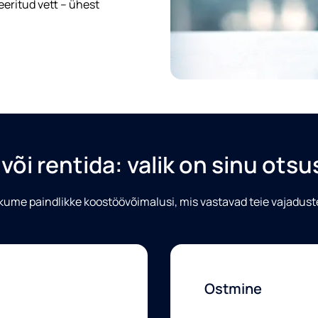
eritud vett – ühest
Vajutades "edasta" nõustute, et Eden võib tei
vastavalt
privaatsuspoliitikas
esitatud tingim
Soovin saada teavet ja reklaami (sealh
ja teenuste kohta.
või rentida: valik on sinu ots
ume paindlikke koostöövõimalusi, mis vastavad teie vajadust
Ostmine