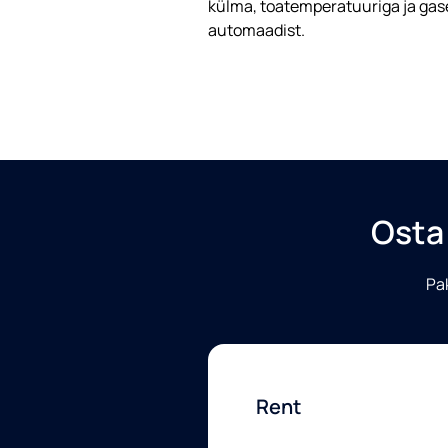
külma, toatemperatuuriga ja gase
automaadist.
Osta 
Pak
Rent