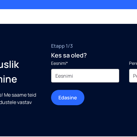
Etapp 1/3
Kes sa oled?
slik
Eesnimi*
Per
mine
us! Me saame teid
Edasine
adustele vastav