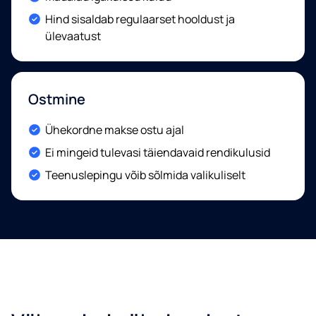
Included:
Hind sisaldab regulaarset hooldust ja
ülevaatust
Ostmine
Included:
Ühekordne makse ostu ajal
Included:
Ei mingeid tulevasi täiendavaid rendikulusid
Included:
Teenuslepingu võib sõlmida valikuliselt