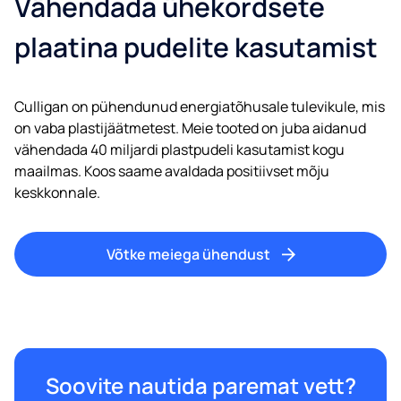
Vähendada ühekordsete
plaatina pudelite kasutamist
Culligan on pühendunud energiatõhusale tulevikule, mis
on vaba plastijäätmetest. Meie tooted on juba aidanud
vähendada 40 miljardi plastpudeli kasutamist kogu
maailmas. Koos saame avaldada positiivset mõju
keskkonnale.
Võtke meiega ühendust
Soovite nautida paremat vett?