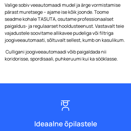
Valige sobiv veeautomaadi mudel ja ärge vormistamise
pärast muretsege – ajame ise kõik joonde. Toome
seadme kohale TASUTA, osutame professionaalset
paigaldus- ja regulaarset hooldusteenust. Vastavalt teie
vajadustele soovitame allikavee pudeliga või filtriga
joogiveeautomaati, sõltuvalt sellest, kumb on kasulikum.
Culligani joogiveeautomaadi võib paigaldada nii
koridorisse, spordisaali, puhkeruumi kui ka sööklasse.
Ideaalne õpilastele