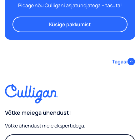
Pidage nõu Culligani asjatundjatega – tasuta!
Küsige pakkumist
Tagasi
Võtke meiega ühendust!
Võtke ühendust meie ekspertidega.