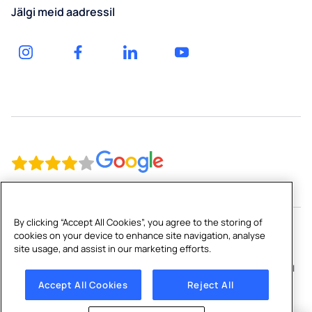
Küsi
Jälgi meid aadressil
hinnapakkumist
Iseteenindus
By clicking “Accept All Cookies”, you agree to the storing of
Copyright © 2026 Culligan Estonia OU
cookies on your device to enhance site navigation, analyse
Peterburi tee 90g 13816 Tallinn, Estonia
site usage, and assist in our marketing efforts.
Tingimused
|
Privaatsuspoliitika
|
Küpsiste kasutamise reeglid
|
Küpsiste sätted
Accept All Cookies
Reject All