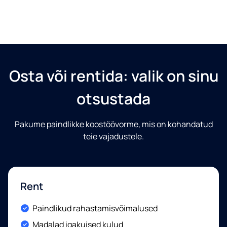
Telefon
Vajutades "edasta" nõustute, et Eden võib teie andmeid salvestada ja
Osta või rentida: valik on sinu
töödelda vastavalt
privaatsuspoliitikas
esitatud tingimustele.
otsustada
Soovin saada teavet ja reklaami (sealhulgas e-kirju)
Edeni toodete ja teenuste kohta.
Pakume paindlikke koostöövorme, mis on kohandatud
teie vajadustele.
Rent
Included:
Paindlikud rahastamisvõimalused
Included:
Madalad igakuised kulud