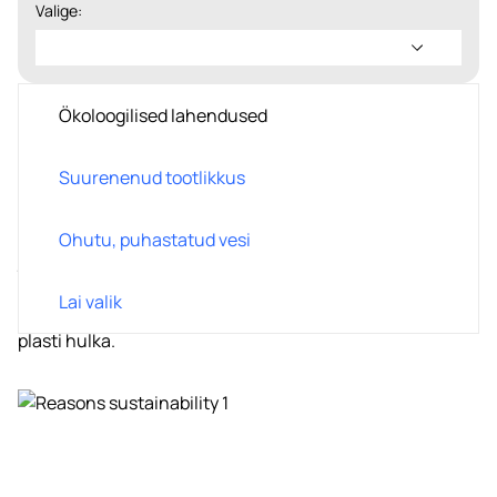
Valige:
Ökoloogilised lahendused
Ökoloogilised lahendused
Suurenenud tootlikkus
Edendada õpilaste keskkonnateadlikkust säästvate
lahenduste abil. Avastage meie keskkonnasõbralikud
veepudelid ja muutke oma kool või kolledž
Ohutu, puhastatud vesi
jätkusuutlikumaks. Meie veepudelid julgustavad õpilasi,
Ettevõtte nimi*
üliõpilasi ja töötajaid kasutama korduvkasutatavaid
Lai valik
pudeleid, aidates vähendada ühekordselt kasutatava
plasti hulka.
Postiindeks*
E-post