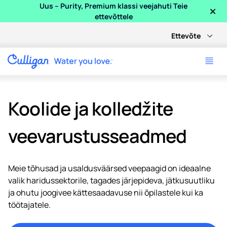
×
Uus – Purity, Premium klassi veejahuti Teie
ettevõttele
Ettevõte
Koolide ja kolledžite
veevarustusseadmed
Meie tõhusad ja usaldusväärsed veepaagid on ideaalne
valik haridussektorile, tagades järjepideva, jätkusuutliku
ja ohutu joogivee kättesaadavuse nii õpilastele kui ka
töötajatele.