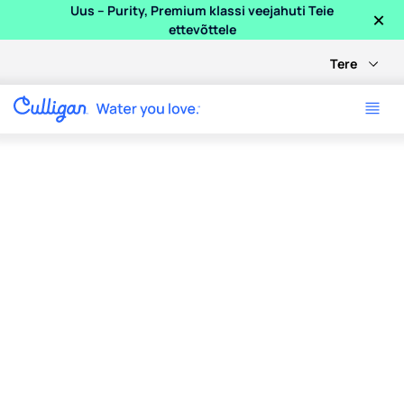
×
Uus – Purity, Premium klassi veejahuti Teie
ettevõttele
Tere
Video tutvustab inimesi vee kvaliteedi kontrollimise protsessis,
Me parandame vett, et
mõjutada kõigi elu ja
kaitsta planeeti.