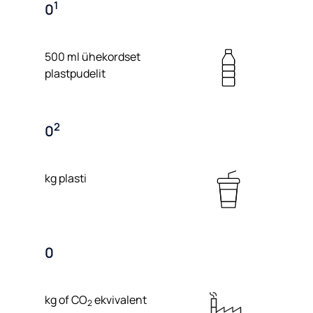
1
0
500 ml ühekordset
plastpudelit
2
0
kg plasti
0
kg of CO
ekvivalent
2