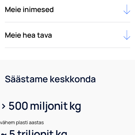
Meie inimesed
Meie hea tava
Säästame keskkonda
> 500 miljonit kg
vähem plasti aastas
~ 5 triljonit kg