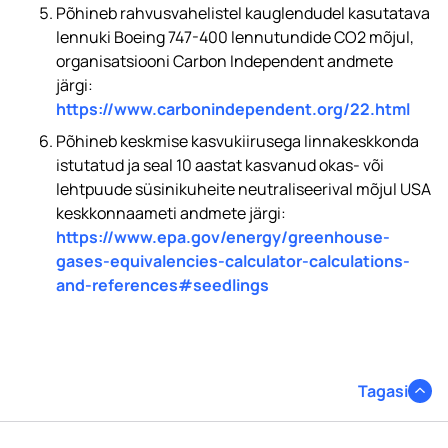
Põhineb rahvusvahelistel kauglendudel kasutatava
lennuki Boeing 747-400 lennutundide CO2 mõjul,
organisatsiooni Carbon Independent andmete
järgi:
https://www.carbonindependent.org/22.html
Põhineb keskmise kasvukiirusega linnakeskkonda
istutatud ja seal 10 aastat kasvanud okas- või
lehtpuude süsinikuheite neutraliseerival mõjul USA
keskkonnaameti andmete järgi:
https://www.epa.gov/energy/greenhouse-
gases-equivalencies-calculator-calculations-
and-references#seedlings
Tagasi