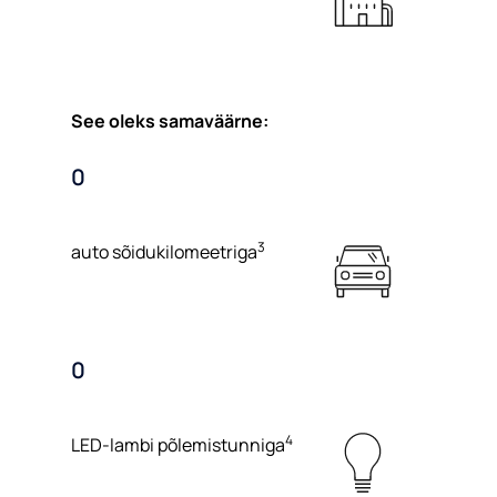
See oleks samaväärne:
0
3
auto sõidukilomeetriga
0
4
LED-lambi põlemistunniga