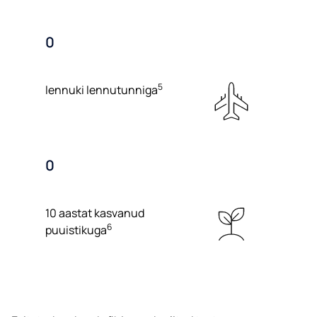
0
5
lennuki lennutunniga
0
10 aastat kasvanud
6
puuistikuga