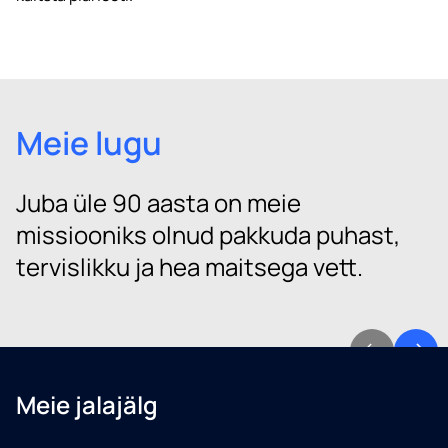
Meie lugu
Juba üle 90 aasta on meie
missiooniks olnud pakkuda puhast,
tervislikku ja hea maitsega vett.
Meie jalajälg