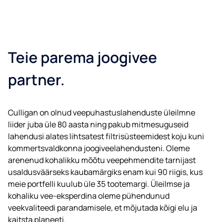
Teie parema joogivee
partner.
Culligan on olnud veepuhastuslahenduste üleilmne
liider juba üle 80 aasta ning pakub mitmesuguseid
lahendusi alates lihtsatest filtrisüsteemidest koju kuni
kommertsvaldkonna joogiveelahendusteni. Oleme
arenenud kohalikku mõõtu veepehmendite tarnijast
usaldusväärseks kaubamärgiks enam kui 90 riigis, kus
meie portfelli kuulub üle 35 tootemargi. Üleilmse ja
kohaliku vee-eksperdina oleme pühendunud
veekvaliteedi parandamisele, et mõjutada kõigi elu ja
kaitsta planeeti.