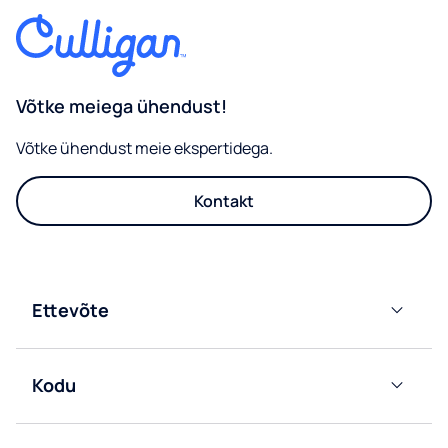
Võtke meiega ühendust!
Võtke ühendust meie ekspertidega.
Kontakt
Ettevõte
Võrku
ühendatud
Kodu
filtrijaoturid
Pudelivee
Pudelivee
dosaatorid