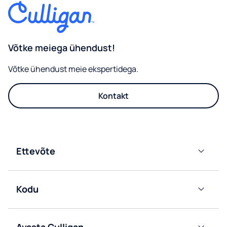
Võtke meiega ühendust!
Võtke ühendust meie ekspertidega.
Kontakt
Ettevõte
Võrku
ühendatud
Kodu
filtrijaoturid
Pudelivee
Pudelivee
dosaatorid
dosaatorid