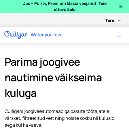
×
Uus – Purity, Premium klassi veejahuti Teie
ettevõttele
Tere
Parima joogivee
nautimine väikseima
kuluga
Culligani joogiveeautomaadiga pakute töötajatele
värsket, filtreeritud vett ning hoiate kokku nii kulusid,
aega kui ka vaeva.