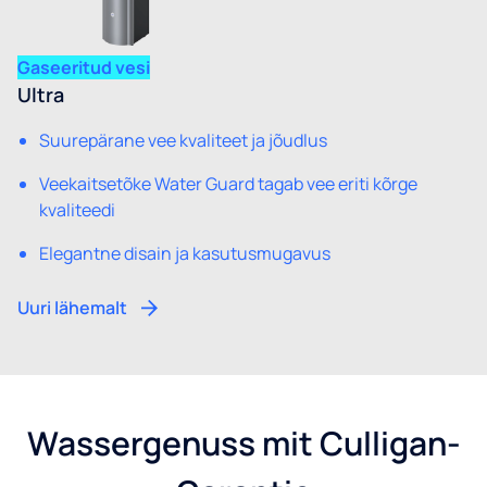
Gaseeritud vesi
Ultra
Suurepärane vee kvaliteet ja jõudlus
Veekaitsetõke Water Guard tagab vee eriti kõrge
kvaliteedi
Elegantne disain ja kasutusmugavus
Uuri lähemalt
Wassergenuss mit Culligan-