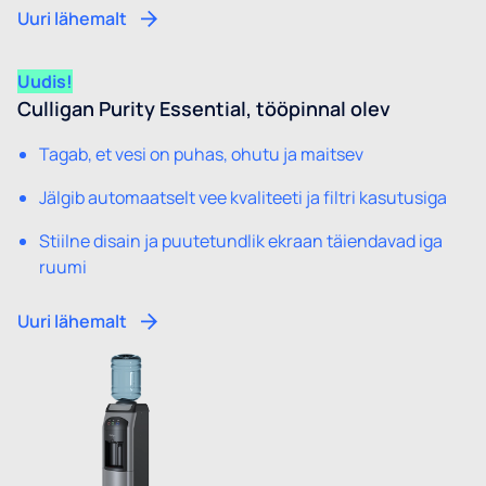
Uuri lähemalt
Uudis!
Culligan Purity Essential, tööpinnal olev
Tagab, et vesi on puhas, ohutu ja maitsev
Jälgib automaatselt vee kvaliteeti ja filtri kasutusiga
Stiilne disain ja puutetundlik ekraan täiendavad iga
ruumi
Uuri lähemalt