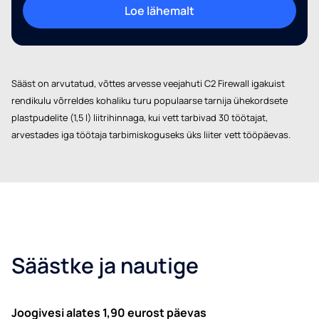
Loe lähemalt
Sääst on arvutatud, võttes arvesse veejahuti C2 Firewall igakuist
rendikulu võrreldes kohaliku turu populaarse tarnija ühekordsete
plastpudelite (1,5 l) liitrihinnaga, kui vett tarbivad 30 töötajat,
arvestades iga töötaja tarbimiskoguseks üks liiter vett tööpäevas.
Säästke ja nautige
Joogivesi alates 1,90 eurost päevas