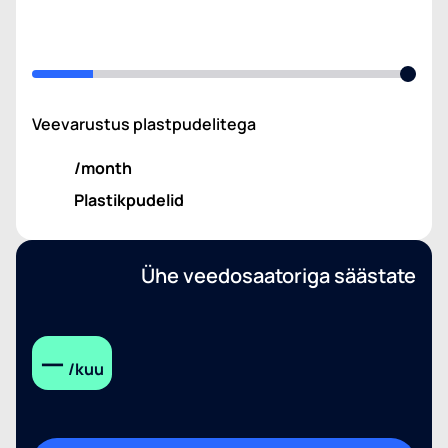
Veevarustus plastpudelitega
/month
Plastikpudelid
Ühe veedosaatoriga säästate
—
/kuu