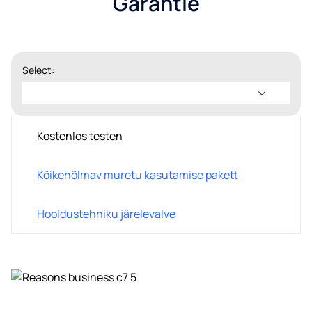
Garantie
Select:
Kostenlos testen
Kostenlos testen
Kõikehõlmav muretu kasutamise pakett
Veenduge meie veeautomaatide kvaliteedis ilma
ostukohustuseta. Katsetage enne otsust endale sobivat
mudelit – ei mingeid varjatud kulusid ega kohustusi.
Hooldustehniku järelevalve