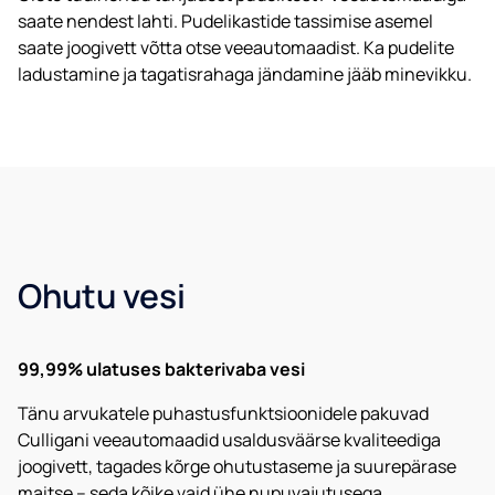
saate nendest lahti. Pudelikastide tassimise asemel
saate joogivett võtta otse veeautomaadist. Ka pudelite
ladustamine ja tagatisrahaga jändamine jääb minevikku.
Ettevõtte nimi*
Ohutu vesi
Postiindeks*
E-post
99,99% ulatuses bakterivaba vesi
Tänu arvukatele puhastusfunktsioonidele pakuvad
Culligani veeautomaadid usaldusväärse kvaliteediga
Telefon
joogivett, tagades kõrge ohutustaseme ja suurepärase
maitse – seda kõike vaid ühe nupuvajutusega.