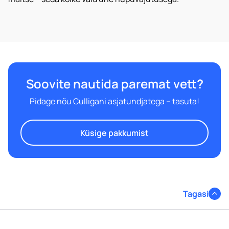
Vajutades "edasta" nõustute, et Eden võib teie andmeid salvestada ja
töödelda vastavalt
privaatsuspoliitikas
esitatud tingimustele.
Soovin saada teavet ja reklaami (sealhulgas e-kirju)
Edeni toodete ja teenuste kohta.
Soovite nautida paremat vett?
Pidage nõu Culligani asjatundjatega – tasuta!
Küsige pakkumist
Tagasi