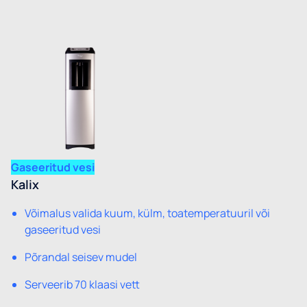
Gaseeritud vesi
Kalix
Võimalus valida kuum, külm, toatemperatuuril või
gaseeritud vesi
Põrandal seisev mudel
Serveerib 70 klaasi vett