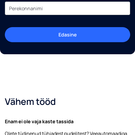
Edasine
Vähem tööd
Enam ei ole vaja kaste tassida
Olete tüdinenud tühjadest pudelitest? Veeautomaadiga