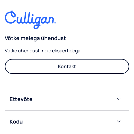
Võtke meiega ühendust!
Võtke ühendust meie ekspertidega.
Kontakt
Ettevõte
Võrku
ühendatud
Kodu
filtrijaoturid
Pudelivee
Pudelivee