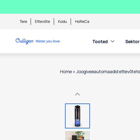
Tere
Ettevõte
Kodu
HoReCa
Tooted
Sektor
Home
»
Joogiveeautomaadid ettevõtete
Use arrow keys to navigate betwe