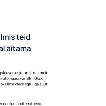
lmis teid
al aitama
igaldavad asjatundlikult meie
eautomaadi või filtri. Ükski
ks liiga väike ega liiga suur.
iveeautomaadi eest seda