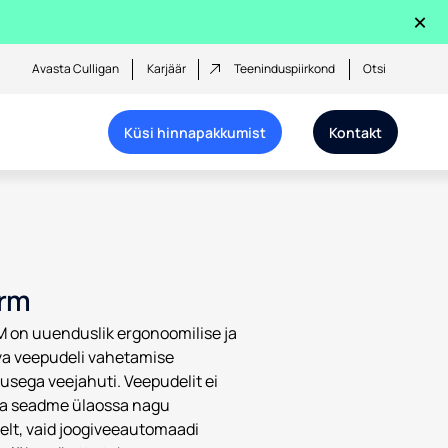
×
Avasta Culligan
Karjäär
Teeninduspiirkond
Otsi
Küsi hinnapakkumist
Kontakt
rm
on uuenduslik ergonoomilise ja
a veepudeli vahetamise
usega veejahuti. Veepudelit ei
ta seadme ülaossa nagu
selt, vaid joogiveeautomaadi