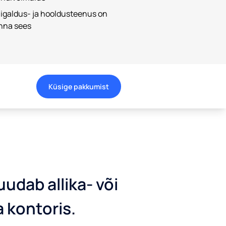
igaldus- ja hooldusteenus on
nna sees
Küsige pakkumist
dab allika- või
a kontoris.