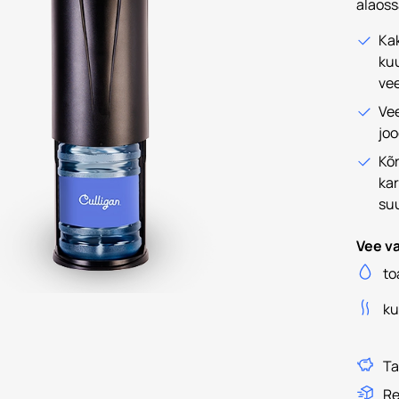
alaoss
Kak
ku
vee
Ve
jo
Kõ
kar
su
Vee va
to
k
Ta
Re