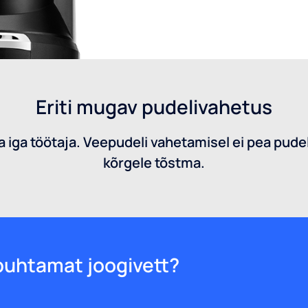
Eriti mugav pudelivahetus
ga töötaja. Veepudeli vahetamisel ei pea pude
kõrgele tõstma.
puhtamat joogivett?