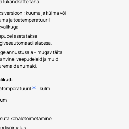
a lükandkatte taha.
s versiooni: kuuma ja külma või
uma ja toatemperatuuril
valikuga.
epudel asetatakse
ogiveeautomaadi alaossa.
rge annustusala – mugav täita
ahvine, veepudeleid ja muid
uremaid anumaid.
likud:
atemperatuuril
külm
uum
suta kohaletoimetamine
ndivõimalus