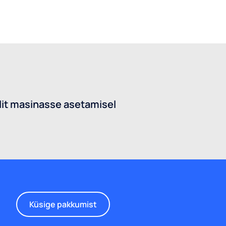
lit masinasse asetamisel
Küsige pakkumist