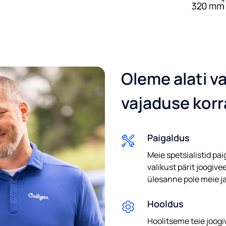
Oleme alati va
vajaduse korr
Paigaldus
Meie spetsialistid pa
valikust pärit joogive
ülesanne pole meie jao
Hooldus
Hoolitseme teie joog