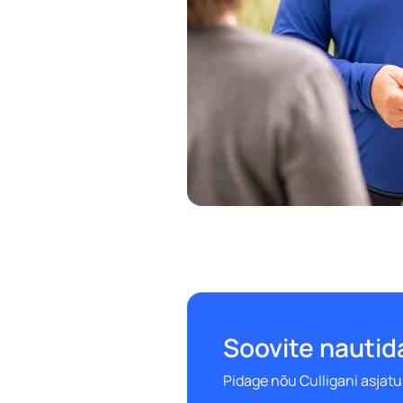
Soovite nautid
Pidage nõu Culligani asjatu