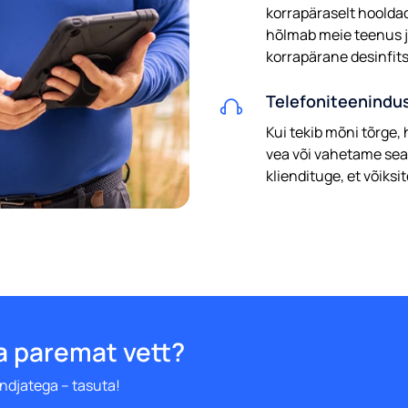
korrapäraselt hooldad
hõlmab meie teenus jä
korrapärane desinfit
Telefoniteenindu
Kui tekib mõni tõrge,
vea või vahetame sea
kliendituge, et võiks
a paremat vett?
ndjatega – tasuta!