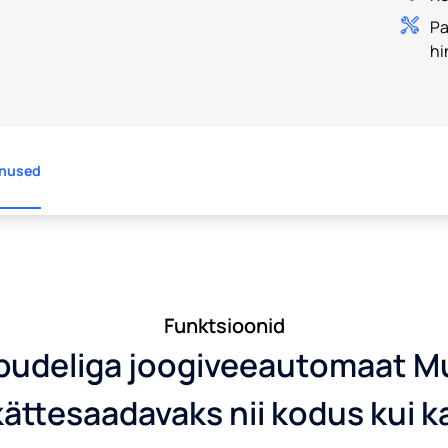
Pa
hi
nused
Funktsioonid
pudeliga joogiveeautomaat Muu
ättesaadavaks nii kodus kui k