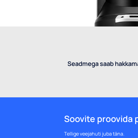
Seadmega saab hakkama i
Soovite proovida 
Tellige veejahuti juba täna.