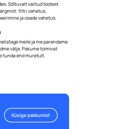
es. Sõltuvalt valitud tootest
rgmist: filtri vahetus,
seerimine ja osade vahetus.
s
 helistage meile ja me parandame
dme välja. Pakume toimivat
ite tunda end muretult.
Küsige pakkumist