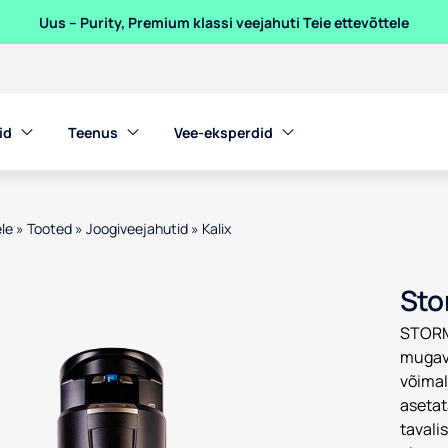
Uus – Purity, Premium klassi veejahuti Teie ettevõttele
id
Teenus
Vee-eksperdid
le
»
Tooted
»
Joogiveejahutid
»
Kalix
en product images, or tab to the next interactive element
Sto
STORM 
mugav
võimal
aseta
tavali