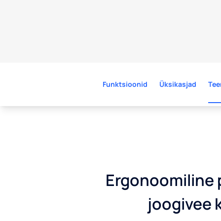
Funktsioonid
Üksikasjad
Tee
Ergonoomiline 
joogivee k