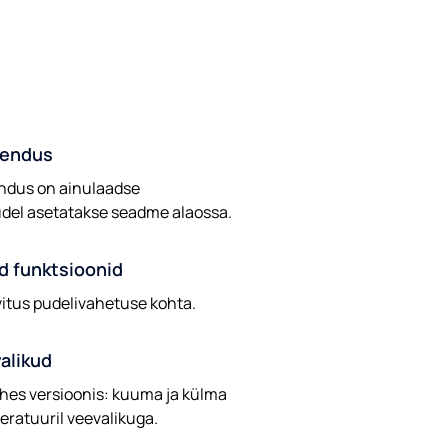
hendus
ndus on ainulaadse
udel asetatakse seadme alaossa.
d funktsioonid
vitus pudelivahetuse kohta.
alikud
hes versioonis: kuuma ja külma
eratuuril veevalikuga.